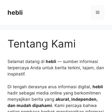
Langsung
ke
hebli
Menu
isi
Tentang Kami
Selamat datang di
hebli
— sumber informasi
terpercaya Anda untuk berita terkini, tajam, dan
inspiratif.
Di tengah derasnya arus informasi digital,
hebli
hadir sebagai media online yang berkomitmen
menyajikan berita yang
akurat, independen,
dan mudah dipahami
. Kami percaya bahwa
setiap pembaca berhak mendapatkan informasi