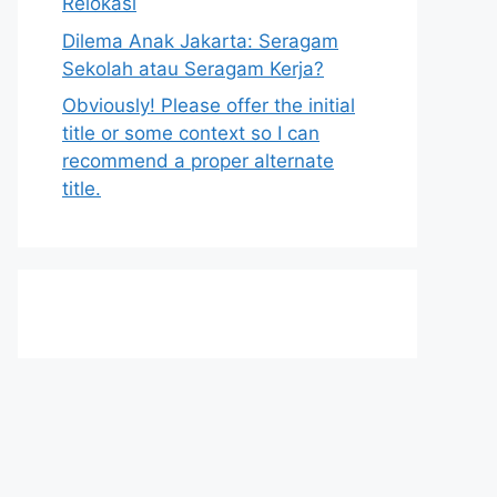
Relokasi
Dilema Anak Jakarta: Seragam
Sekolah atau Seragam Kerja?
Obviously! Please offer the initial
title or some context so I can
recommend a proper alternate
title.
h
t
t
p
s
:
/