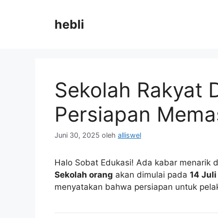
Langsung
ke
hebli
isi
Sekolah Rakyat D
Persiapan Memas
Juni 30, 2025
oleh
alliswel
Halo Sobat Edukasi! Ada kabar menarik d
Sekolah orang
akan dimulai pada
14 Jul
menyatakan bahwa persiapan untuk pelak